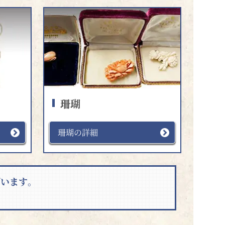
珊瑚
珊瑚の詳細
ざいます。