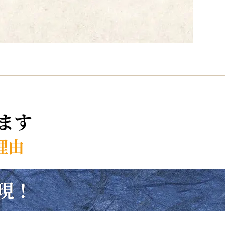
ます
理由
現！