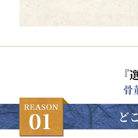
『
骨
ど