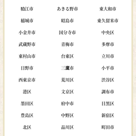
狛江市
あきる野市
東大和市
稲城市
昭島市
東久留米市
小金井市
国分寺市
中央区
武蔵野市
青梅市
多摩市
東村山市
台東区
立川市
日野市
三鷹市
小平市
西東京市
荒川区
渋谷区
港区
文京区
調布市
墨田区
府中市
目黒区
豊島区
中野区
新宿区
北区
品川区
町田市