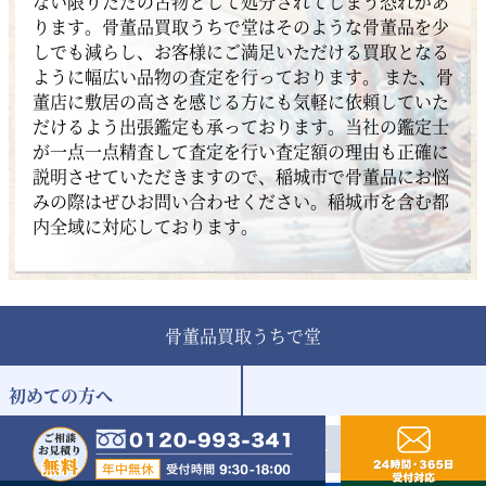
ない限りただの古物として処分されてしまう恐れがあ
ります。骨董品買取うちで堂はそのような骨董品を少
しでも減らし、お客様にご満足いただける買取となる
ように幅広い品物の査定を行っております。 また、骨
董店に敷居の高さを感じる方にも気軽に依頼していた
だけるよう出張鑑定も承っております。当社の鑑定士
が一点一点精査して査定を行い査定額の理由も正確に
説明させていただきますので、稲城市で骨董品にお悩
みの際はぜひお問い合わせください。稲城市を含む都
内全域に対応しております。
骨董品買取うちで堂
初めての方へ
買取サービスについて