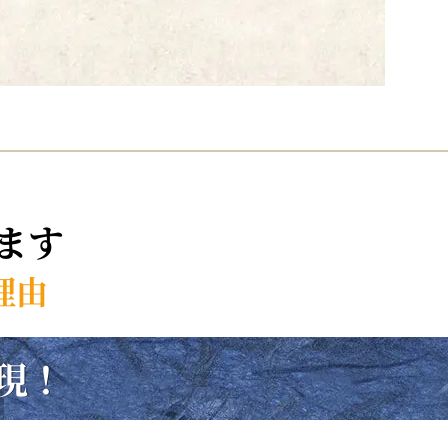
ます
理由
現！