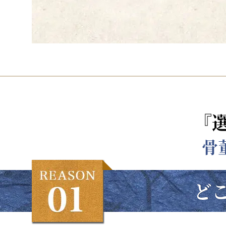
『
骨
ど