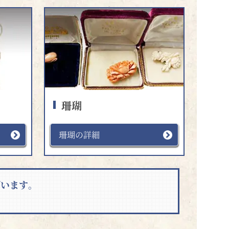
珊瑚
珊瑚の詳細
ざいます。